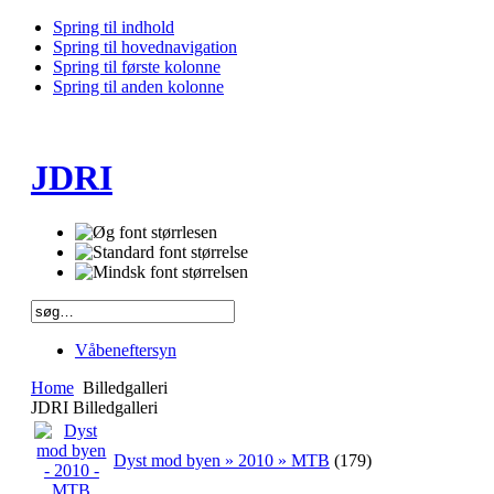
Spring til indhold
Spring til hovednavigation
Spring til første kolonne
Spring til anden kolonne
JDRI
Våbeneftersyn
Home
Billedgalleri
JDRI Billedgalleri
Dyst mod byen » 2010 » MTB
(179)