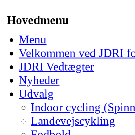
Hovedmenu
Menu
Velkommen ved JDRI f
JDRI Vedtægter
Nyheder
Udvalg
Indoor cycling (Spin
Landevejscykling
Fodbold