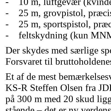
- 10 m, luftgevær (kvind
- 25 m, grovpistol, præcis
- 25 m, sportspistol, præc
- feltskydning (kun MN
Der skydes med særlige sp
Forsvaret til bruttoholde
Et af de mest bemærkelsesv
KS-R Steffen Olsen fra JD
på 300 m med 20 skud lig
stående – det er ny verden