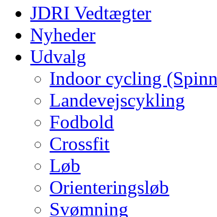
JDRI Vedtægter
Nyheder
Udvalg
Indoor cycling (Spin
Landevejscykling
Fodbold
Crossfit
Løb
Orienteringsløb
Svømning