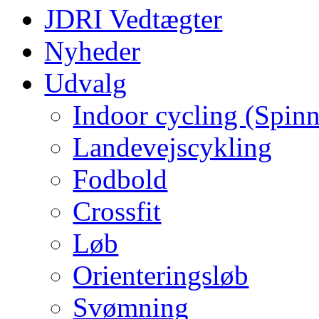
JDRI Vedtægter
Nyheder
Udvalg
Indoor cycling (Spin
Landevejscykling
Fodbold
Crossfit
Løb
Orienteringsløb
Svømning