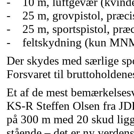
- 10 m, luftgevær (kvind
- 25 m, grovpistol, præcis
- 25 m, sportspistol, præc
- feltskydning (kun MN
Der skydes med særlige sp
Forsvaret til bruttoholde
Et af de mest bemærkelsesv
KS-R Steffen Olsen fra JD
på 300 m med 20 skud lig
stående – det er ny verden