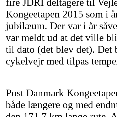
fire JDRI deltagere til Vej
Kongeetapen 2015 som i år
jubilæum. Der var i år såve
var meldt ud at det ville b
til dato (det blev det). Det
cykelvejr med tilpas temper
Post Danmark Kongeetapen 2
både længere og med endnu
den 171,7 km lange rute. A