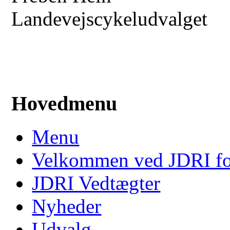
Landevejscykeludvalget
Hovedmenu
Menu
Velkommen ved JDRI f
JDRI Vedtægter
Nyheder
Udvalg