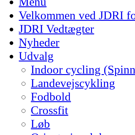
Menu
Velkommen ved JDRI f
JDRI Vedtægter
Nyheder
Udvalg
Indoor cycling (Spin
Landevejscykling
Fodbold
Crossfit
Løb