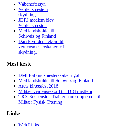
Våbeneftersyn
Verdensmester i
skydning.
JDRI medlem blev
Verdensmester.
Med landsholdet til
Schweiz og Finland
Dansk verdensrekord til
verdensmesterskaberne i
skydning.
Mest læste
DMI forbundsmesterskaber i golf
Med landsholdet til Schweiz og Finland
Årets idrætsfest 2016
Militær verdensrekord til JDRI medlem
TRX Suspension Trainer som supplement til
Militær Fysisk Træning
Links
Web Links