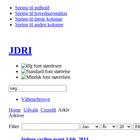
Spring til indhold
Spring til hovednavigation
Spring til første kolonne
Spring til anden kolonne
JDRI
Våbeneftersyn
Home
Udvalg
Crossfit
Arkiv
Arkiver
Filter
Fil
Indoor cycling event 3 feb. 2014