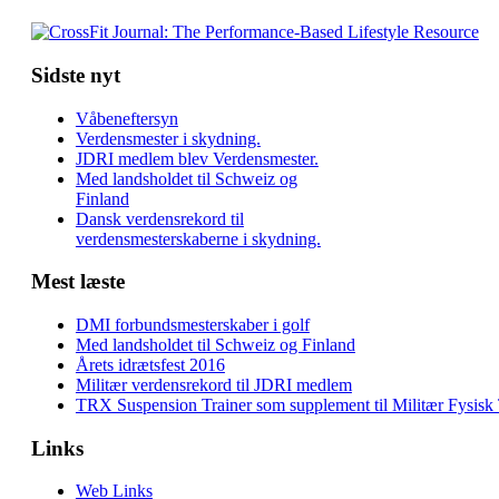
Sidste nyt
Våbeneftersyn
Verdensmester i skydning.
JDRI medlem blev Verdensmester.
Med landsholdet til Schweiz og
Finland
Dansk verdensrekord til
verdensmesterskaberne i skydning.
Mest læste
DMI forbundsmesterskaber i golf
Med landsholdet til Schweiz og Finland
Årets idrætsfest 2016
Militær verdensrekord til JDRI medlem
TRX Suspension Trainer som supplement til Militær Fysisk
Links
Web Links