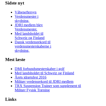
Sidste nyt
Våbeneftersyn
Verdensmester i
skydning.
JDRI medlem blev
Verdensmester.
Med landsholdet til
Schweiz og Finland
Dansk verdensrekord til
verdensmesterskaberne i
skydning.
Mest læste
DMI forbundsmesterskaber i golf
Med landsholdet til Schweiz og Finland
Årets idrætsfest 2016
Militær verdensrekord til JDRI medlem
TRX Suspension Trainer som supplement til
Militær Fysisk Træning
Links