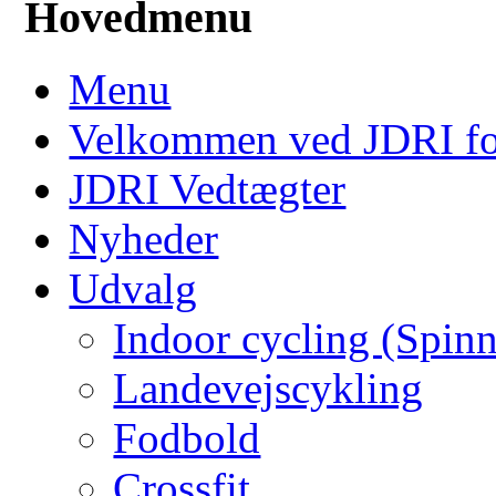
Hovedmenu
Menu
Velkommen ved JDRI f
JDRI Vedtægter
Nyheder
Udvalg
Indoor cycling (Spin
Landevejscykling
Fodbold
Crossfit