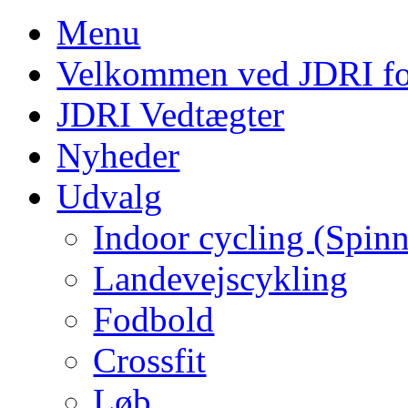
Menu
Velkommen ved JDRI f
JDRI Vedtægter
Nyheder
Udvalg
Indoor cycling (Spin
Landevejscykling
Fodbold
Crossfit
Løb