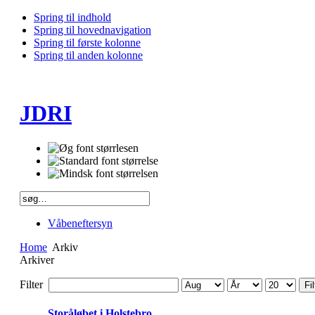
Spring til indhold
Spring til hovednavigation
Spring til første kolonne
Spring til anden kolonne
JDRI
Våbeneftersyn
Home
Arkiv
Arkiver
Filter
Fil
Storåløbet i Holstebro