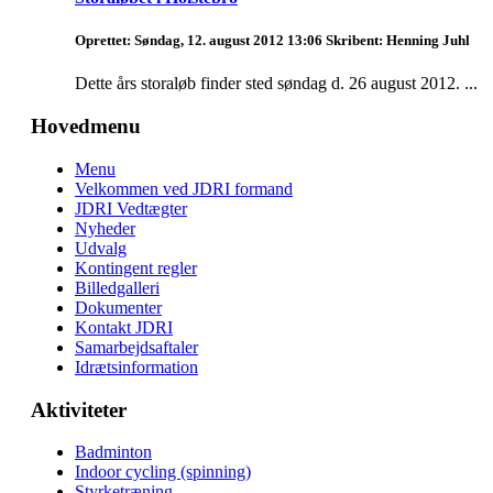
Oprettet: Søndag, 12. august 2012 13:06
Skribent: Henning Juhl
Dette års storaløb finder sted søndag d. 26 august 2012. ...
Hovedmenu
Menu
Velkommen ved JDRI formand
JDRI Vedtægter
Nyheder
Udvalg
Kontingent regler
Billedgalleri
Dokumenter
Kontakt JDRI
Samarbejdsaftaler
Idrætsinformation
Aktiviteter
Badminton
Indoor cycling (spinning)
Styrketræning