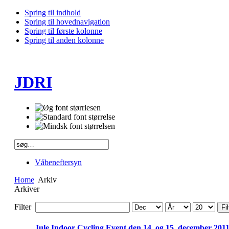
Spring til indhold
Spring til hovednavigation
Spring til første kolonne
Spring til anden kolonne
JDRI
Våbeneftersyn
Home
Arkiv
Arkiver
Filter
Fil
Jule Indoor Cycling Event den 14. og 15. december 201