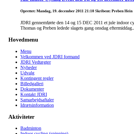
Oprettet: Mandag, 19. december 2011 21:10
Skribent: Preben Hein
JDRI gennemførte den 14 og 15 DEC 2011 et jule indoor cycli
Thomas og Preben ledede slagets gang onsdag eftermiddag..
Hovedmenu
Menu
Velkommen ved JDRI formand
JDRI Vedtægter
Nyheder
Udvalg
Kontingent regler
Billedgalleri
Dokumenter
Kontakt JDRI
Samarbejdsaftaler
Idrætsinformation
Aktiviteter
Badminton
Indoor cycling (spinning)